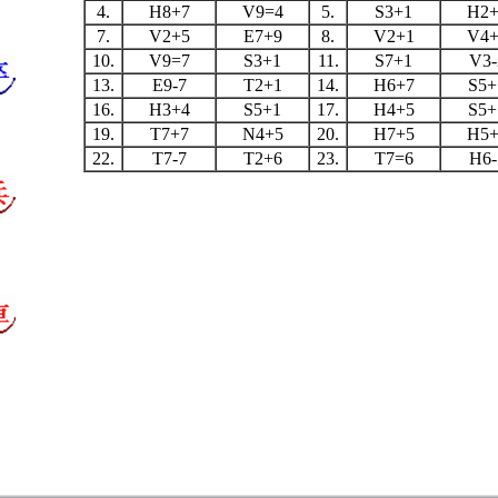
4.
H8+7
V9=4
5.
S3+1
H2+
7.
V2+5
E7+9
8.
V2+1
V4+
10.
V9=7
S3+1
11.
S7+1
V3-
13.
E9-7
T2+1
14.
H6+7
S5+
16.
H3+4
S5+1
17.
H4+5
S5+
19.
T7+7
N4+5
20.
H7+5
H5+
22.
T7-7
T2+6
23.
T7=6
H6-