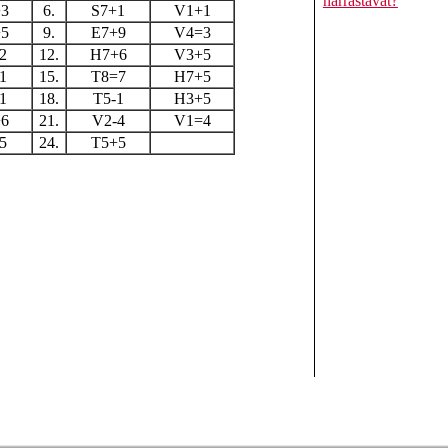
harrastavat?
3
6.
S7+1
V1+1
5
9.
E7+9
V4=3
2
12.
H7+6
V3+5
1
15.
T8=7
H7+5
1
18.
T5-1
H3+5
6
21.
V2-4
V1=4
5
24.
T5+5