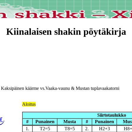
Kiinalaisen shakin pöytäkirja
 Kaksipäinen käärme vs.Vaaka-vaunu & Mustan tuplavaakatorni
Aloitus
Siirtotaulukko
#
Punainen
Musta
#
Punainen
Mus
1.
T2=5
T8=5
2.
H2+3
H8+