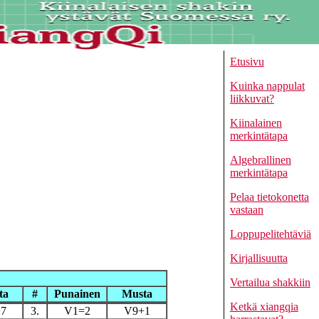
Etusivu
Kuinka nappulat
liikkuvat?
Kiinalainen
merkintätapa
Algebrallinen
merkintätapa
Pelaa tietokonetta
vastaan
Loppupelitehtäviä
Kirjallisuutta
Vertailua shakkiin
ta
#
Punainen
Musta
Ketkä xiangqia
7
3.
V1=2
V9+1