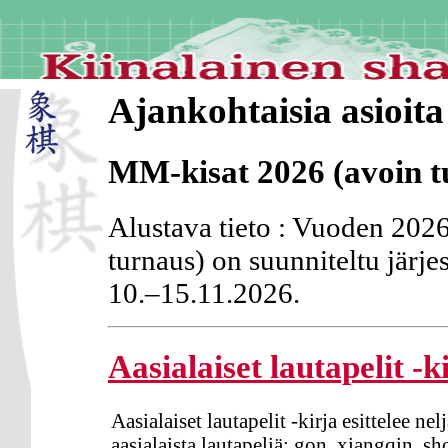
Ajankohtaisia asioita
MM-kisat 2026 (avoin t
Alustava tieto : Vuoden 202
turnaus) on suunniteltu järje
10.–15.11.2026.
Aasialaiset lautapelit -k
Aasialaiset lautapelit -kirja esittelee nel
aasialaista lautapeliä: gon, xiangqin, sh